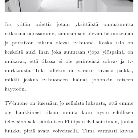
Jos yritän miettiä jotain yksittäistä onnistunutta
ratkaisua talossamme, sanoisin sen olevan betoniseinän
ja portaikon takana olevaa tv-huone. Koska talo on
keskeltä auki ihan joka suuntaan (jopa ylöspäin), on
mukavaa, että tilassa ei ole perinteistä sohva- ja tv-
nurkkausta. Toki tällekin on varattu tuvasta paikka,
mikäli joskus tv-huoneen haluaa johonkin toiseen
käyttöön.
TV-huone on itsessään jo sellaista luksusta, että emme
ole hankkineet tilaan muuta kuin hyvin edullisen
television sekä iänikuisen Philipsin dvd-soittimen, jonka
luukku pitää avata voiveitsellä. Tämä varmasti kuvaa