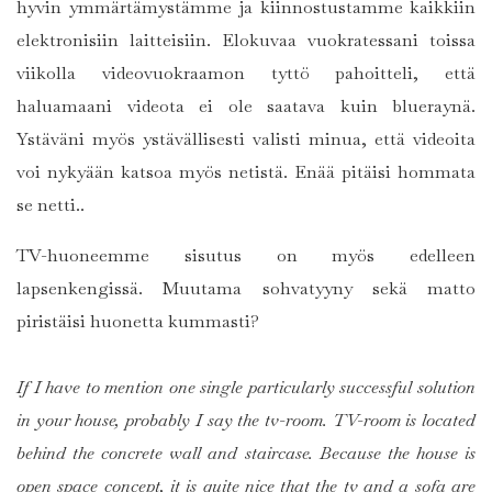
hyvin ymmärtämystämme ja kiinnostustamme kaikkiin
elektronisiin laitteisiin. Elokuvaa vuokratessani toissa
viikolla videovuokraamon tyttö pahoitteli, että
haluamaani videota ei ole saatava kuin blueraynä.
Ystäväni myös ystävällisesti valisti minua, että videoita
voi nykyään katsoa myös netistä. Enää pitäisi hommata
se netti..
TV-huoneemme sisutus on myös edelleen
lapsenkengissä. Muutama sohvatyyny sekä matto
piristäisi huonetta kummasti?
If I have to mention one single particularly successful solution
in your house, probably I say the tv-room. TV-room is located
behind the concrete wall and staircase. Because the house is
open space concept, it is quite nice that the tv and a sofa are