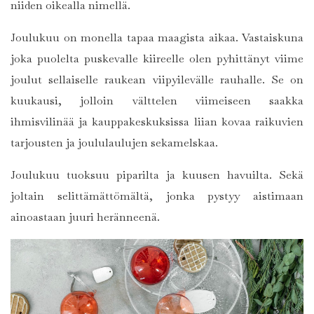
niiden oikealla nimellä.
Joulukuu on monella tapaa maagista aikaa. Vastaiskuna
joka puolelta puskevalle kiireelle olen pyhittänyt viime
joulut sellaiselle raukean viipyilevälle rauhalle. Se on
kuukausi, jolloin välttelen viimeiseen saakka
ihmisvilinää ja kauppakeskuksissa liian kovaa raikuvien
tarjousten ja joululaulujen sekamelskaa.
Joulukuu tuoksuu piparilta ja kuusen havuilta. Sekä
joltain selittämättömältä, jonka pystyy aistimaan
ainoastaan juuri heränneenä.