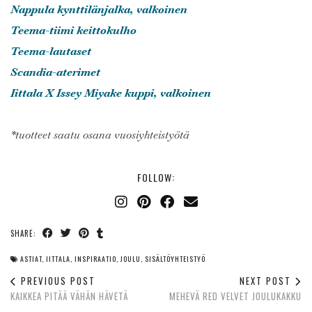
Nappula kynttilänjalka, valkoinen
Teema-tiimi keittokulho
Teema-lautaset
Scandia-aterimet
Iittala X Issey Miyake kuppi, valkoinen
*tuotteet saatu osana vuosiyhteistyötä
FOLLOW:
SHARE:
ASTIAT
,
IITTALA
,
INSPIRAATIO
,
JOULU
,
SISÄLTÖYHTEISTYÖ
PREVIOUS POST
NEXT POST
KAIKKEA PITÄÄ VÄHÄN HÄVETÄ
MEHEVÄ RED VELVET JOULUKAKKU