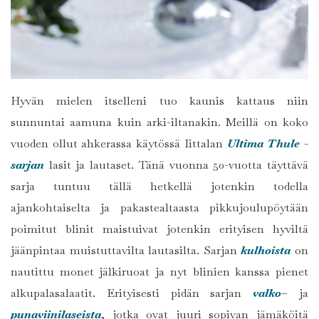
Hyvän mielen itselleni tuo kaunis kattaus niin
sunnuntai aamuna kuin arki-iltanakin. Meillä on koko
vuoden ollut ahkerassa käytössä Iittalan
Ultima Thule -
sarjan
lasit ja lautaset. Tänä vuonna 50-vuotta täyttävä
sarja tuntuu tällä hetkellä jotenkin todella
ajankohtaiselta ja pakastealtaasta pikkujoulupöytään
poimitut blinit maistuivat jotenkin erityisen hyviltä
jäänpintaa muistuttavilta lautasilta. Sarjan
kulhoista
on
nautittu monet jälkiruoat ja nyt blinien kanssa pienet
alkupalasalaatit. Erityisesti pidän sarjan
valko
– ja
punaviinilaseista
, jotka ovat juuri sopivan jämäköitä