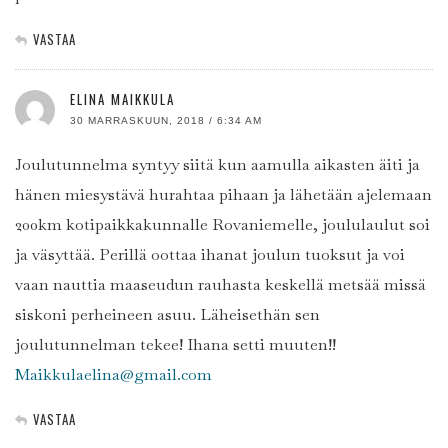
VASTAA
ELINA MAIKKULA
30 MARRASKUUN, 2018 / 6:34 AM
Joulutunnelma syntyy siitä kun aamulla aikasten äiti ja
hänen miesystävä hurahtaa pihaan ja lähetään ajelemaan
200km kotipaikkakunnalle Rovaniemelle, joululaulut soi
ja väsyttää. Perillä oottaa ihanat joulun tuoksut ja voi
vaan nauttia maaseudun rauhasta keskellä metsää missä
siskoni perheineen asuu. Läheisethän sen
joulutunnelman tekee! Ihana setti muuten!!
Maikkulaelina@gmail.com
VASTAA