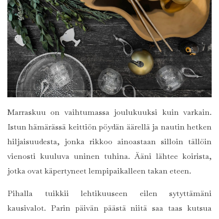
Marraskuu on vaihtumassa joulukuuksi kuin varkain.
Istun hämärässä keittiön pöydän äärellä ja nautin hetken
hiljaisuudesta, jonka rikkoo ainoastaan silloin tällöin
vienosti kuuluva uninen tuhina. Ääni lähtee koirista,
jotka ovat käpertyneet lempipaikalleen takan eteen.
Pihalla tuikkii lehtikuuseen eilen sytyttämäni
kausivalot. Parin päivän päästä niitä saa taas kutsua