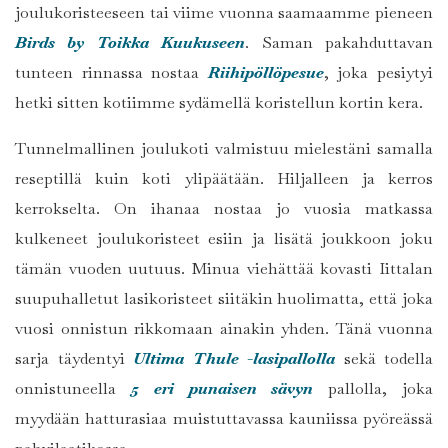
joulukoristeeseen tai viime vuonna saamaamme pieneen
Birds by Toikka Kuukuseen
. Saman pakahduttavan
tunteen rinnassa nostaa
Riihipöllöpesue
, joka pesiytyi
hetki sitten kotiimme sydämellä koristellun kortin kera.
Tunnelmallinen joulukoti valmistuu mielestäni samalla
reseptillä kuin koti ylipäätään. Hiljalleen ja kerros
kerrokselta. On ihanaa nostaa jo vuosia matkassa
kulkeneet joulukoristeet esiin ja lisätä joukkoon joku
tämän vuoden uutuus. Minua viehättää kovasti Iittalan
suupuhalletut lasikoristeet siitäkin huolimatta, että joka
vuosi onnistun rikkomaan ainakin yhden. Tänä vuonna
sarja täydentyi
Ultima Thule -lasipallolla
sekä todella
onnistuneella
5 eri punaisen sävyn
pallolla, joka
myydään hatturasiaa muistuttavassa kauniissa pyöreässä