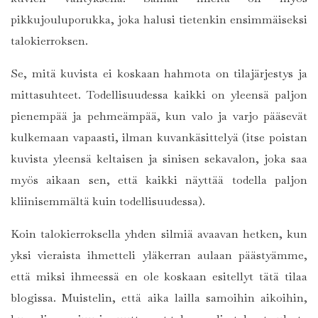
pikkujouluporukka, joka halusi tietenkin ensimmäiseksi
talokierroksen.
Se, mitä kuvista ei koskaan hahmota on tilajärjestys ja
mittasuhteet. Todellisuudessa kaikki on yleensä paljon
pienempää ja pehmeämpää, kun valo ja varjo pääsevät
kulkemaan vapaasti, ilman kuvankäsittelyä (itse poistan
kuvista yleensä keltaisen ja sinisen sekavalon, joka saa
myös aikaan sen, että kaikki näyttää todella paljon
kliinisemmältä kuin todellisuudessa).
Koin talokierroksella yhden silmiä avaavan hetken, kun
yksi vieraista ihmetteli yläkerran aulaan päästyämme,
että miksi ihmeessä en ole koskaan esitellyt tätä tilaa
blogissa. Muistelin, että aika lailla samoihin aikoihin,