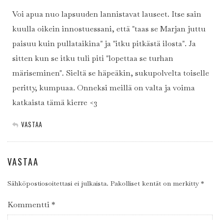
Voi apua nuo lapsuuden lannistavat lauseet. Itse sain
kuulla oikein innostuessani, että "taas se Marjan juttu
paisuu kuin pullataikina" ja "itku pitkästä ilosta". Ja
sitten kun se itku tuli piti "lopettaa se turhan
märiseminen". Sieltä se häpeäkin, sukupolvelta toiselle
peritty, kumpuaa. Onneksi meillä on valta ja voima
katkaista tämä kierre <3
VASTAA
VASTAA
Sähköpostiosoitettasi ei julkaista.
Pakolliset kentät on merkitty
*
Kommentti
*