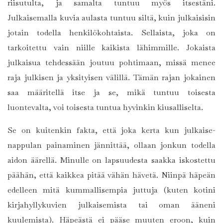
riisutulta, ja samalta tuntuu myös itsestäni.
Julkaisemalla kuvia aulasta tuntuu siltä, kuin julkaisisin
jotain todella henkilökohtaista. Sellaista, joka on
tarkoitettu vain niille kaikista lähimmille. Jokaista
julkaisua tehdessään joutuu pohtimaan, missä menee
raja julkisen ja yksityisen välillä. Tämän rajan jokainen
saa määritellä itse ja se, mikä tuntuu toisesta
luontevalta, voi toisesta tuntua hyvinkin kiusalliselta.
Se on kuitenkin fakta, että joka kerta kun julkaise-
nappulan painaminen jännittää, ollaan jonkun todella
aidon äärellä. Minulle on lapsuudesta saakka iskostettu
päähän, että kaikkea pitää vähän hävetä. Niinpä häpeän
edelleen mitä kummallisempia juttuja (kuten kotini
kirjahyllykuvien julkaisemista tai oman ääneni
kuulemista). Häpeästä ei pääse muuten eroon, kuin