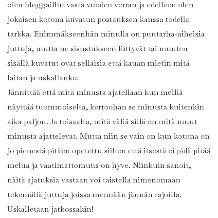
olen bloggaillut vasta vuoden verran ja edelleen olen
jokaisen kotona kuvatun postauksen kanssa todella
tarkka. Enimmäkseenhän minulla on puutarha-aiheisia
juttuja, mutta ne sisustukseen liittyvät tai muuten
sisällä kuvatut ovat sellaisia että kauan mietin mitä
laitan ja uskallanko.
Jännittää että mitä minusta ajatellaan kun meillä
näyttää tuommoiselta, kertoohan se minusta kuitenkin
aika paljon. Ja toisaalta, mitä väliä sillä on mitä muut
minusta ajattelevat. Mutta niin se vain on kun kotona on
jo pienestä pitäen opetettu siihen että itsestä ei pidä pitää
melua ja vaatimattomuus on hyve. Niinkuin sanoit,
näitä ajatuksia vastaan voi taistella nimenomaan
tekemällä juttuja joissa mennään jännän rajoilla.
Uskalletaan jatkossakin!