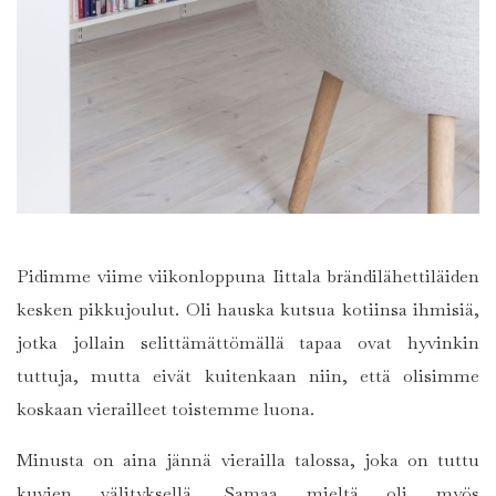
Pidimme viime viikonloppuna Iittala brändilähettiläiden
kesken pikkujoulut. Oli hauska kutsua kotiinsa ihmisiä,
jotka jollain selittämättömällä tapaa ovat hyvinkin
tuttuja, mutta eivät kuitenkaan niin, että olisimme
koskaan vierailleet toistemme luona.
Minusta on aina jännä vierailla talossa, joka on tuttu
kuvien välityksellä. Samaa mieltä oli myös