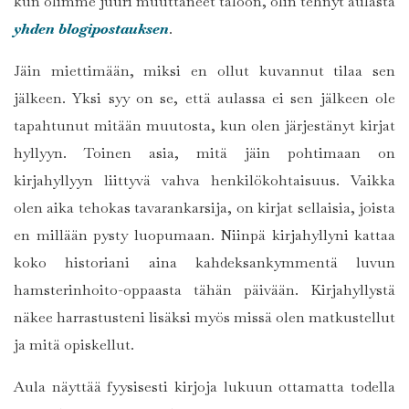
kun olimme juuri muuttaneet taloon, olin tehnyt aulasta
yhden blogipostauksen
.
Jäin miettimään, miksi en ollut kuvannut tilaa sen
jälkeen. Yksi syy on se, että aulassa ei sen jälkeen ole
tapahtunut mitään muutosta, kun olen järjestänyt kirjat
hyllyyn. Toinen asia, mitä jäin pohtimaan on
kirjahyllyyn liittyvä vahva henkilökohtaisuus. Vaikka
olen aika tehokas tavarankarsija, on kirjat sellaisia, joista
en millään pysty luopumaan. Niinpä kirjahyllyni kattaa
koko historiani aina kahdeksankymmentä luvun
hamsterinhoito-oppaasta tähän päivään. Kirjahyllystä
näkee harrastusteni lisäksi myös missä olen matkustellut
ja mitä opiskellut.
Aula näyttää fyysisesti kirjoja lukuun ottamatta todella