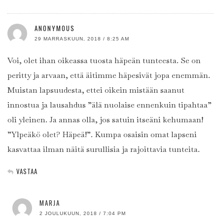
ANONYMOUS
29 MARRASKUUN, 2018 / 8:25 AM
Voi, olet ihan oikeassa tuosta häpeän tunteesta. Se on
peritty ja arvaan, että äitimme häpesivät jopa enemmän.
Muistan lapsuudesta, ettei oikein mistään saanut
innostua ja lausahdus ”älä nuolaise ennenkuin tipahtaa”
oli yleinen. Ja annas olla, jos satuin itseäni kehumaan!
”Ylpeäkö olet? Häpeä!”. Kumpa osaisin omat lapseni
kasvattaa ilman näitä surullisia ja rajoittavia tunteita.
VASTAA
MARJA
2 JOULUKUUN, 2018 / 7:04 PM