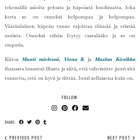
tekemällä asioita pelosta ja häpeästä huolimatta. Joka
kerta se on onneksi helpompaa ja helpompaa.
Vääränlainen häpeän tunne rajoittaa elämää ja eristää
muista. Onneksi tähän löytyy vastalääke ja se on
empatia.
Kiitos
Muoti mielessä
,
Viena K
ja
Muslan Kirsikka
ihanasta lauantai-illasta ja siitä, että vahvistitte juuri sitä
tunnetta, että on hyvä ja riittää. Juuri sellaisena kuin on.
FOLLOW:
SHARE:
PREVIOUS POST
NEXT POST