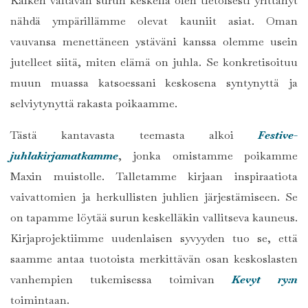
Kaiken valtavan surun keskellä olen tietoisesti yrittänyt
nähdä ympärillämme olevat kauniit asiat. Oman
vauvansa menettäneen ystäväni kanssa olemme usein
jutelleet siitä, miten elämä on juhla. Se konkretisoituu
muun muassa katsoessani keskosena syntynyttä ja
selviytynyttä rakasta poikaamme.
Tästä kantavasta teemasta alkoi
Festive-
juhlakirjamatkamme
, jonka omistamme poikamme
Maxin muistolle. Talletamme kirjaan inspiraatiota
vaivattomien ja herkullisten juhlien järjestämiseen. Se
on tapamme löytää surun keskelläkin vallitseva kauneus.
Kirjaprojektiimme uudenlaisen syvyyden tuo se, että
saamme antaa tuotoista merkittävän osan keskoslasten
vanhempien tukemisessa toimivan
Kevyt ry:n
toimintaan.