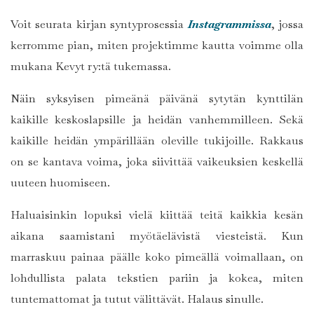
Voit seurata kirjan syntyprosessia
Instagrammissa
, jossa
kerromme pian, miten projektimme kautta voimme olla
mukana Kevyt ry:tä tukemassa.
Näin syksyisen pimeänä päivänä sytytän kynttilän
kaikille keskoslapsille ja heidän vanhemmilleen. Sekä
kaikille heidän ympärillään oleville tukijoille. Rakkaus
on se kantava voima, joka siivittää vaikeuksien keskellä
uuteen huomiseen.
Haluaisinkin lopuksi vielä kiittää teitä kaikkia kesän
aikana saamistani myötäelävistä viesteistä. Kun
marraskuu painaa päälle koko pimeällä voimallaan, on
lohdullista palata tekstien pariin ja kokea, miten
tuntemattomat ja tutut välittävät. Halaus sinulle.