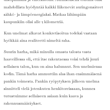
mahdollista hyödyntää kaikki liikenevät auringonsäteet
sähkö- ja lämpöenergiaksi. Matkaa lähimpään
kaupunkiin olisi alle 2 kilometriä.
Kun unelmat alkavat konkretisoitua todeksi vastaan
hyökkää aina realiteetti nimeltä raha.
Suurin harha, mikä minulla omasta talosta vasta
haaveillessa oli, että itse rakentaessa voisi tehdä juuri
sellaisen talon, kun on aina halunnut. Sen unelmiensa
kodin. Tämä harha ammuttiin alas ihan ensimmäisenä
pankin toimesta. Pankin ryöpytyksen jälkeen unelma
sinnitteli vielä jotenkuten henkitoreissaan, kunnes
tutustuimme sellaiseen asiaan kuin kaava ja
rakennusmääräykset.