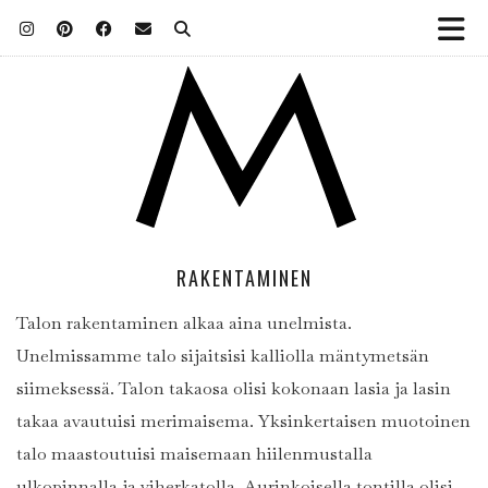
RAKENTAMINEN
Talon rakentaminen alkaa aina unelmista.
Unelmissamme talo sijaitsisi kalliolla mäntymetsän
siimeksessä. Talon takaosa olisi kokonaan lasia ja lasin
takaa avautuisi merimaisema. Yksinkertaisen muotoinen
talo maastoutuisi maisemaan hiilenmustalla
ulkopinnalla ja viherkatolla. Aurinkoisella tontilla olisi