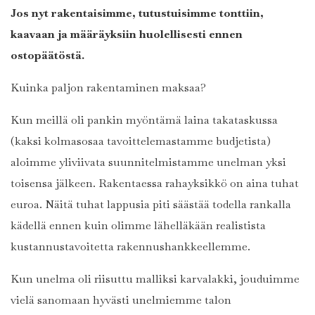
Jos nyt rakentaisimme, tutustuisimme tonttiin,
kaavaan ja määräyksiin huolellisesti ennen
ostopäätöstä.
Kuinka paljon rakentaminen maksaa?
Kun meillä oli pankin myöntämä laina takataskussa
(kaksi kolmasosaa tavoittelemastamme budjetista)
aloimme yliviivata suunnitelmistamme unelman yksi
toisensa jälkeen. Rakentaessa rahayksikkö on aina tuhat
euroa. Näitä tuhat lappusia piti säästää todella rankalla
kädellä ennen kuin olimme lähelläkään realistista
kustannustavoitetta rakennushankkeellemme.
Kun unelma oli riisuttu malliksi karvalakki, jouduimme
vielä sanomaan hyvästi unelmiemme talon